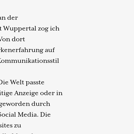
an der
t Wuppertal zog ich
Von dort
kenerfahrung auf
Kommunikationsstil
Die Welt passte
tige Anzeige oder in
l geworden durch
Social Media. Die
ites zu