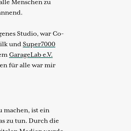
 alle Menschen zu
pannend.
igenes Studio, war Co-
ilk und
Super7000
dem
GarageLab e.V.
n für alle war mir
 machen, ist ein
was zu tun. Durch die